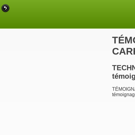
TÉMO
CAR
TECHN
témoi
TÉMOIGNA
témoignage